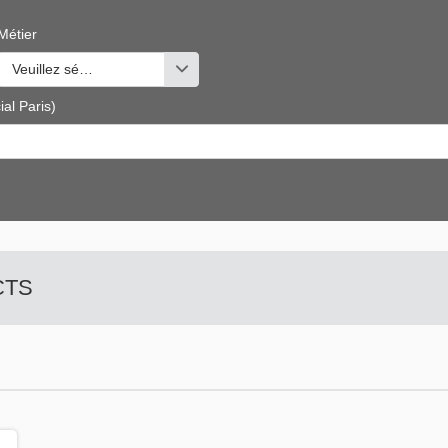
Métier
s valeurs
Veuillez sélectionner une ou des valeurs
al Paris)
 CTS