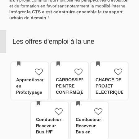
à un projet commun qui multiplie les perspectives d’évolution
et de formation en favorisant notamment la mobilité interne.
Intégrer la CTS c’est construire ensemble le transport
urbain de demain !
Les offres d'emploi à la une
Apprentissage
CARROSSIER
CHARGE DE
en
PEINTRE
PROJET
Prototypage
CONFIRME(E)
ELECTRIQUE
ou
- Dépôt
(courants
Fabrication
Kibitzenau
faibles /
Additive
H/F
systèmes
embarqués)
Conducteur-
Conducteur-
H/F
Receveur
Receveur
Bus H/F
Bus en
formation