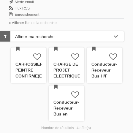
Alerte email
Flux
RSS
Enregistrement
» Afficher l'url de la recherche
Affiner ma recherche
CARROSSIER
CHARGE DE
Conducteur-
PEINTRE
PROJET
Receveur
CONFIRME(E)
ELECTRIQUE
Bus H/F
- Dépôt
(courants
Kibitzenau
faibles /
H/F
systèmes
embarqués)
Conducteur-
H/F
Receveur
Bus en
formation
H/F
Nombre de résultats :
4 offre(s)