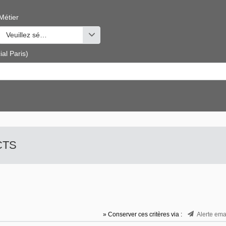
Métier
s valeurs
Veuillez sélectionner une ou des valeurs
al Paris)
 CTS
» Conserver ces critères via :
Alerte ema