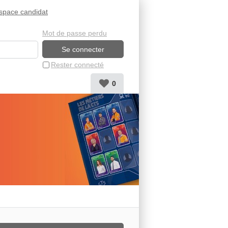
space candidat
Mot de passe perdu
Rester connecté
0