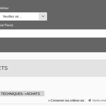
Métier
s valeurs
Veuillez sélectionner une ou des valeurs
al Paris)
 CTS
 TECHNIQUES-->ACHATS
» Conserver ces critères via :
Alerte ema