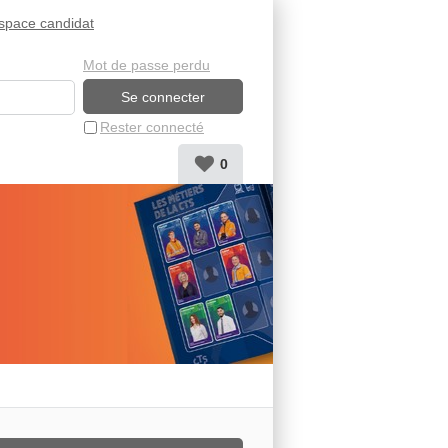
space candidat
Mot de passe perdu
Rester connecté
0