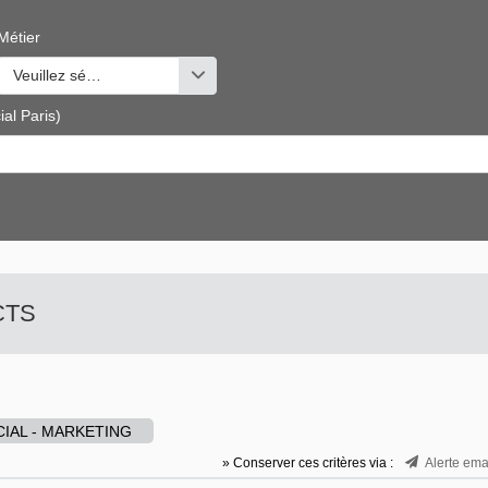
Métier
s valeurs
Veuillez sélectionner une ou des valeurs
al Paris)
 CTS
IAL - MARKETING
» Conserver ces critères via :
Alerte ema