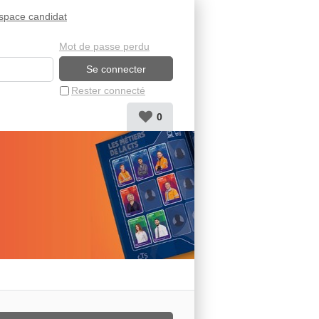
space candidat
Mot de passe perdu
Rester connecté
0